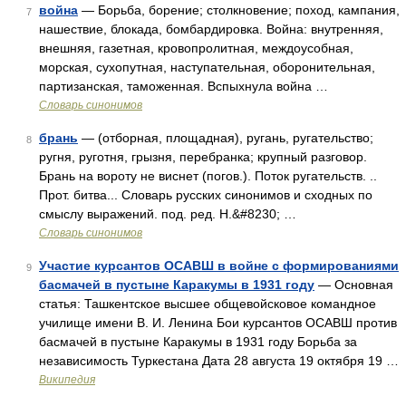
война
— Борьба, борение; столкновение; поход, кампания,
7
нашествие, блокада, бомбардировка. Война: внутренняя,
внешняя, газетная, кровопролитная, междоусобная,
морская, сухопутная, наступательная, оборонительная,
партизанская, таможенная. Вспыхнула война …
Словарь синонимов
брань
— (отборная, площадная), ругань, ругательство;
8
ругня, руготня, грызня, перебранка; крупный разговор.
Брань на вороту не виснет (погов.). Поток ругательств. ..
Прот. битва... Словарь русских синонимов и сходных по
смыслу выражений. под. ред. Н.&#8230; …
Словарь синонимов
Участие курсантов ОСАВШ в войне с формированиями
9
басмачей в пустыне Каракумы в 1931 году
— Основная
статья: Ташкентское высшее общевойсковое командное
училище имени В. И. Ленина Бои курсантов ОСАВШ против
басмачей в пустыне Каракумы в 1931 году Борьба за
независимость Туркестана Дата 28 августа 19 октября 19 …
Википедия