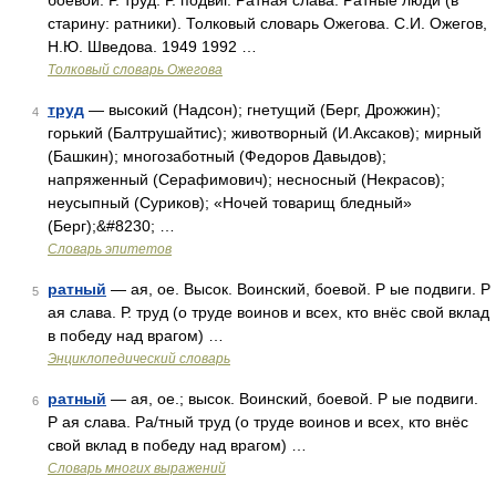
боевой. Р. труд. Р. подвиг. Ратная слава. Ратные люди (в
старину: ратники). Толковый словарь Ожегова. С.И. Ожегов,
Н.Ю. Шведова. 1949 1992 …
Толковый словарь Ожегова
труд
— высокий (Надсон); гнетущий (Берг, Дрожжин);
4
горький (Балтрушайтис); животворный (И.Аксаков); мирный
(Башкин); многозаботный (Федоров Давыдов);
напряженный (Серафимович); несносный (Некрасов);
неусыпный (Суриков); «Ночей товарищ бледный»
(Берг);&#8230; …
Словарь эпитетов
ратный
— ая, ое. Высок. Воинский, боевой. Р ые подвиги. Р
5
ая слава. Р. труд (о труде воинов и всех, кто внёс свой вклад
в победу над врагом) …
Энциклопедический словарь
ратный
— ая, ое.; высок. Воинский, боевой. Р ые подвиги.
6
Р ая слава. Ра/тный труд (о труде воинов и всех, кто внёс
свой вклад в победу над врагом) …
Словарь многих выражений