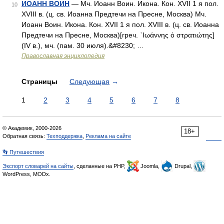
ИОАНН ВОИН
— Мч. Иоанн Воин. Икона. Кон. XVII 1 я пол.
10
XVIII в. (ц. св. Иоанна Предтечи на Пресне, Москва) Мч.
Иоанн Воин. Икона. Кон. XVII 1 я пол. XVIII в. (ц. св. Иоанна
Предтечи на Пресне, Москва)[греч. ᾿Ιωάννης ὁ στρατιώτης]
(IV в.), мч. (пам. 30 июля).&#8230; …
Православная энциклопедия
Страницы
Следующая
→
1
2
3
4
5
6
7
8
© Академик, 2000-2026
18+
Обратная связь:
Техподдержка
,
Реклама на сайте
👣 Путешествия
Экспорт словарей на сайты
, сделанные на PHP,
Joomla,
Drupal,
WordPress, MODx.