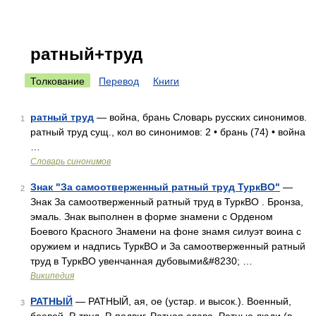
ратный+труд
Толкование
Перевод
Книги
ратный труд
— война, брань Словарь русских синонимов.
1
ратный труд сущ., кол во синонимов: 2 • брань (74) • война
…
Словарь синонимов
Знак "За самоотверженный ратный труд ТуркВО"
—
2
Знак За самоотверженный ратный труд в ТуркВО . Бронза,
эмаль. Знак выполнен в форме знамени с Орденом
Боевого Красного Знамени на фоне знамя силуэт воина с
оружием и надпись ТуркВО и За самоотверженный ратный
труд в ТуркВО увенчанная дубовыми&#8230; …
Википедия
РАТНЫЙ
— РАТНЫЙ, ая, ое (устар. и высок.). Военный,
3